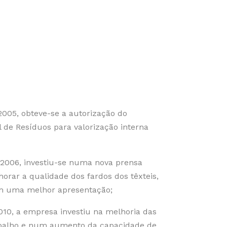
2005, obteve-se a autorização do
l de Resíduos para valorização interna
 2006, investiu-se numa nova prensa
horar a qualidade dos fardos dos têxteis,
om uma melhor apresentação;
010, a empresa investiu na melhoria das
abalho e num aumento da capacidade de