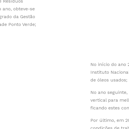
e Resíduos
 ano, obteve-se
egrado da Gestão
ade Ponto Verde;
No início do ano 
Instituto Naciona
de óleos usados;
No ano seguinte,
vertical para mel
ficando estes c
Por último, em 2
condições de tr